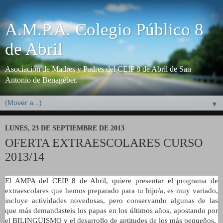
A.M.P.A. Colegio Público 8
de Abril
Asociación de Madres y Padres del CEIP 8 de Abril de San
Antonio de Benagéber.
▼
LUNES, 23 DE SEPTIEMBRE DE 2013
OFERTA EXTRAESCOLARES CURSO
2013/14
El AMPA del CEIP 8 de Abril, quiere presentar el programa de
extraescolares que hemos preparado para tu hijo/a, es muy variado,
incluye actividades novedosas, pero conservando algunas de las
que más demandasteis los papas en los últimos años, apostando por
el BILINGÜISMO y el desarrollo de aptitudes de los más pequeños.